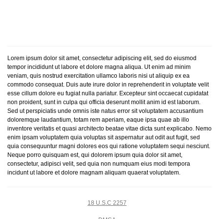
Lorem ipsum dolor sit amet, consectetur adipiscing elit, sed do eiusmod
tempor incididunt ut labore et dolore magna aliqua. Ut enim ad minim
veniam, quis nostrud exercitation ullamco laboris nisi ut aliquip ex ea
commodo consequat. Duis aute irure dolor in reprehenderit in voluptate velit
esse cillum dolore eu fugiat nulla pariatur. Excepteur sint occaecat cupidatat
non proident, sunt in culpa qui officia deserunt mollit anim id est laborum.
Sed ut perspiciatis unde omnis iste natus error sit voluptatem accusantium
doloremque laudantium, totam rem aperiam, eaque ipsa quae ab illo
inventore veritatis et quasi architecto beatae vitae dicta sunt explicabo. Nemo
enim ipsam voluptatem quia voluptas sit aspernatur aut odit aut fugit, sed
quia consequuntur magni dolores eos qui ratione voluptatem sequi nesciunt.
Neque porro quisquam est, qui dolorem ipsum quia dolor sit amet,
consectetur, adipisci velit, sed quia non numquam eius modi tempora
incidunt ut labore et dolore magnam aliquam quaerat voluptatem.
18 U.S.C 2257