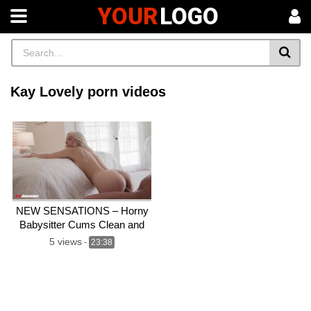
YOUR
LOGO
Kay Lovely porn videos
NEW SENSATIONS – Horny
Babysitter Cums Clean and
Puts The Moves on Her Older
5 views
-
23:38
Boss (Kay Lovely)