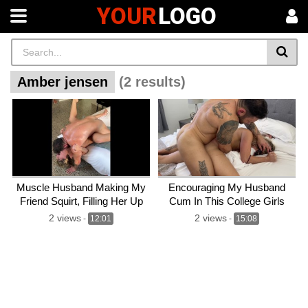
YOUR
LOGO
Amber jensen
(2 results)
Muscle Husband Making My
Encouraging My Husband
Friend Squirt, Filling Her Up
Cum In This College Girls
With His Cum! Cuckquean
Asshole! Her Fat Pussy Was
2 views
2 views
-
12:01
-
15:08
Fun! -TheJensensPlay
Yummy! -TheJensensPlay