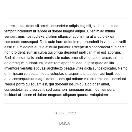
Lorem ipsum dolor sit amet, consectetur adipiscing elit, sed do eiusmod
tempor incididunt ut labore et dolore magna aliqua. Ut enim ad minim
veniam, quis nostrud exercitation ullamco laboris nisi ut aliquip ex ea
commodo consequat. Duis aute irure dolor in reprehenderit in voluptate velit
esse cillum dolore eu fugiat nulla pariatur. Excepteur sint occaecat cupidatat
non proident, sunt in culpa qui officia deserunt mollit anim id est laborum.
Sed ut perspiciatis unde omnis iste natus error sit voluptatem accusantium
doloremque laudantium, totam rem aperiam, eaque ipsa quae ab illo
inventore veritatis et quasi architecto beatae vitae dicta sunt explicabo. Nemo
enim ipsam voluptatem quia voluptas sit aspernatur aut odit aut fugit, sed
quia consequuntur magni dolores eos qui ratione voluptatem sequi nesciunt.
Neque porro quisquam est, qui dolorem ipsum quia dolor sit amet,
consectetur, adipisci velit, sed quia non numquam eius modi tempora
incidunt ut labore et dolore magnam aliquam quaerat voluptatem.
18 U.S.C 2257
DMCA