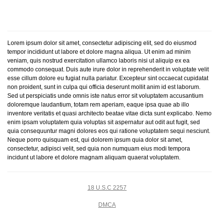
Lorem ipsum dolor sit amet, consectetur adipiscing elit, sed do eiusmod
tempor incididunt ut labore et dolore magna aliqua. Ut enim ad minim
veniam, quis nostrud exercitation ullamco laboris nisi ut aliquip ex ea
commodo consequat. Duis aute irure dolor in reprehenderit in voluptate velit
esse cillum dolore eu fugiat nulla pariatur. Excepteur sint occaecat cupidatat
non proident, sunt in culpa qui officia deserunt mollit anim id est laborum.
Sed ut perspiciatis unde omnis iste natus error sit voluptatem accusantium
doloremque laudantium, totam rem aperiam, eaque ipsa quae ab illo
inventore veritatis et quasi architecto beatae vitae dicta sunt explicabo. Nemo
enim ipsam voluptatem quia voluptas sit aspernatur aut odit aut fugit, sed
quia consequuntur magni dolores eos qui ratione voluptatem sequi nesciunt.
Neque porro quisquam est, qui dolorem ipsum quia dolor sit amet,
consectetur, adipisci velit, sed quia non numquam eius modi tempora
incidunt ut labore et dolore magnam aliquam quaerat voluptatem.
18 U.S.C 2257
DMCA