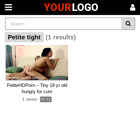
YOUR
LOGO
Petite tight
(1 results)
PetiteHDPorn – Tiny 18 yr old
hungry for cum
1 views
-
07:31