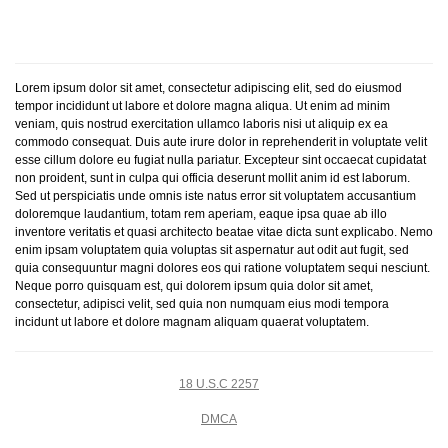
Lorem ipsum dolor sit amet, consectetur adipiscing elit, sed do eiusmod
tempor incididunt ut labore et dolore magna aliqua. Ut enim ad minim
veniam, quis nostrud exercitation ullamco laboris nisi ut aliquip ex ea
commodo consequat. Duis aute irure dolor in reprehenderit in voluptate velit
esse cillum dolore eu fugiat nulla pariatur. Excepteur sint occaecat cupidatat
non proident, sunt in culpa qui officia deserunt mollit anim id est laborum.
Sed ut perspiciatis unde omnis iste natus error sit voluptatem accusantium
doloremque laudantium, totam rem aperiam, eaque ipsa quae ab illo
inventore veritatis et quasi architecto beatae vitae dicta sunt explicabo. Nemo
enim ipsam voluptatem quia voluptas sit aspernatur aut odit aut fugit, sed
quia consequuntur magni dolores eos qui ratione voluptatem sequi nesciunt.
Neque porro quisquam est, qui dolorem ipsum quia dolor sit amet,
consectetur, adipisci velit, sed quia non numquam eius modi tempora
incidunt ut labore et dolore magnam aliquam quaerat voluptatem.
18 U.S.C 2257
DMCA