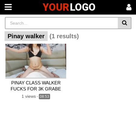
YOUR
LOGO
Pinay walker
(1 results)
PINAY CLASS WALKER
FUCKS FOR 3K GRABE
SUBRANG SULIT ANG
1 views
-
08:53
SARAP AT ANG KINIS