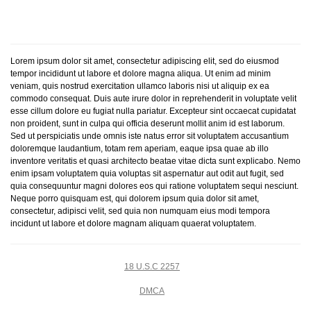
Lorem ipsum dolor sit amet, consectetur adipiscing elit, sed do eiusmod
tempor incididunt ut labore et dolore magna aliqua. Ut enim ad minim
veniam, quis nostrud exercitation ullamco laboris nisi ut aliquip ex ea
commodo consequat. Duis aute irure dolor in reprehenderit in voluptate velit
esse cillum dolore eu fugiat nulla pariatur. Excepteur sint occaecat cupidatat
non proident, sunt in culpa qui officia deserunt mollit anim id est laborum.
Sed ut perspiciatis unde omnis iste natus error sit voluptatem accusantium
doloremque laudantium, totam rem aperiam, eaque ipsa quae ab illo
inventore veritatis et quasi architecto beatae vitae dicta sunt explicabo. Nemo
enim ipsam voluptatem quia voluptas sit aspernatur aut odit aut fugit, sed
quia consequuntur magni dolores eos qui ratione voluptatem sequi nesciunt.
Neque porro quisquam est, qui dolorem ipsum quia dolor sit amet,
consectetur, adipisci velit, sed quia non numquam eius modi tempora
incidunt ut labore et dolore magnam aliquam quaerat voluptatem.
18 U.S.C 2257
DMCA